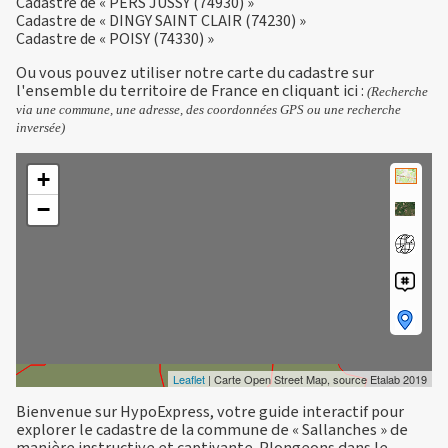
Cadastre de « PERS JUSSY (74930) »
Cadastre de « DINGY SAINT CLAIR (74230) »
Cadastre de « POISY (74330) »
Ou vous pouvez utiliser notre carte du cadastre sur
l'ensemble du territoire de France en
cliquant ici
:
(Recherche
via une commune, une adresse, des coordonnées GPS ou une recherche
inversée)
+
−
Leaflet
| Carte Open Street Map, source Etalab 2019
Bienvenue sur HypoExpress, votre guide interactif pour
explorer le cadastre de la commune de « Sallanches » de
manière instructive et captivante. Plongeons dans le