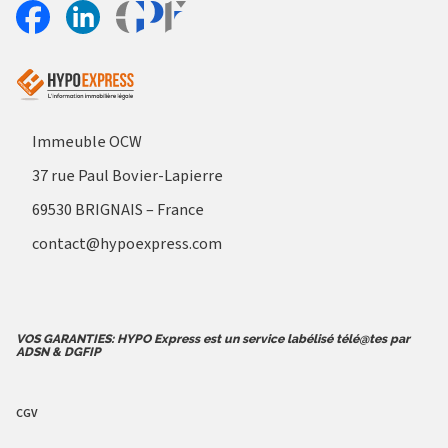
Aller sur le site Profil France
Partager sur Facebook
Partager sur Linkedin
Immeuble OCW
37 rue Paul Bovier-Lapierre
69530 BRIGNAIS – France
contact@hypoexpress.com
VOS GARANTIES: HYPO Express est un service labélisé télé@tes par
ADSN & DGFIP
CGV