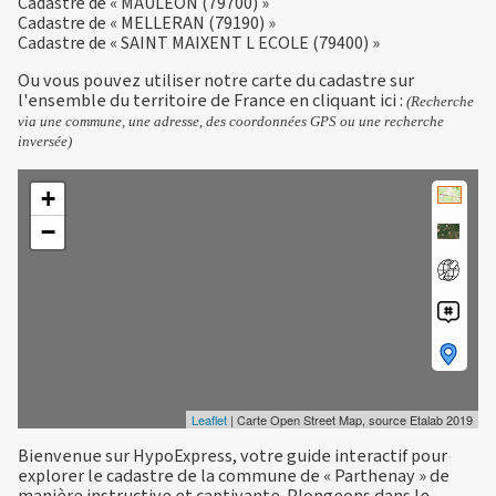
Cadastre de « MAULEON (79700) »
Cadastre de « MELLERAN (79190) »
Cadastre de « SAINT MAIXENT L ECOLE (79400) »
Ou vous pouvez utiliser notre carte du cadastre sur
l'ensemble du territoire de France en
cliquant ici
:
(Recherche
via une commune, une adresse, des coordonnées GPS ou une recherche
inversée)
+
−
Leaflet
| Carte Open Street Map, source Etalab 2019
Bienvenue sur HypoExpress, votre guide interactif pour
explorer le cadastre de la commune de « Parthenay » de
manière instructive et captivante. Plongeons dans le