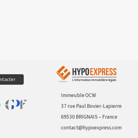
ntacter
Immeuble OCW
37 rue Paul Bovier-Lapierre
Aller sur le site Profil France
sur Facebook
tager sur Linkedin
69530 BRIGNAIS – France
contact@hypoexpress.com