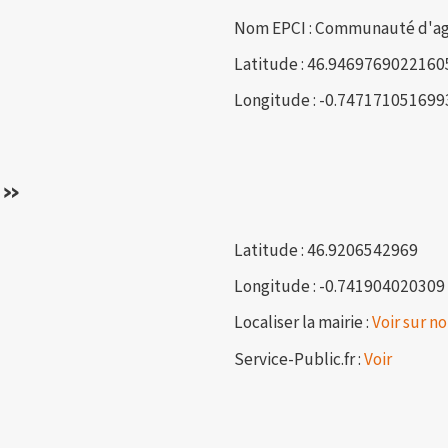
Nom EPCI : Communauté d'agg
Latitude : 46.9469769022160
Longitude : -0.74717105169
 »
Latitude : 46.9206542969
Longitude : -0.741904020309
Localiser la mairie :
Voir sur no
Service-Public.fr :
Voir