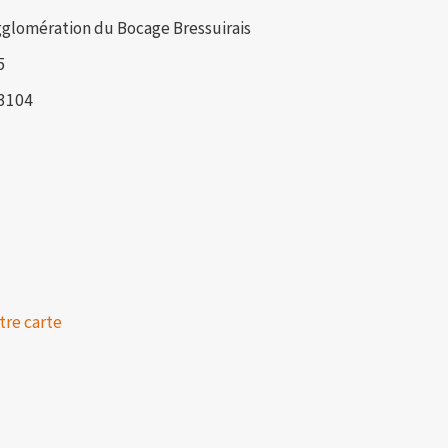
lomération du Bocage Bressuirais
5
93104
tre carte