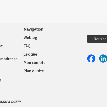
Navigation
Weblog
Nous co
ne
FAQ
Lexique
ne adresse
Mon compte
Partager 
Par
Plan du site
e
 ADSN & DGFIP