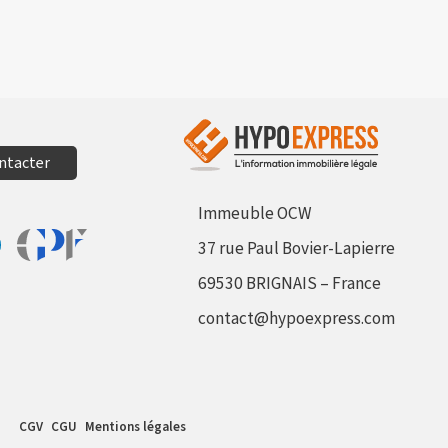
ntacter
Immeuble OCW
37 rue Paul Bovier-Lapierre
Aller sur le site Profil France
sur Facebook
tager sur Linkedin
69530 BRIGNAIS – France
contact@hypoexpress.com
CGV
CGU
Mentions légales