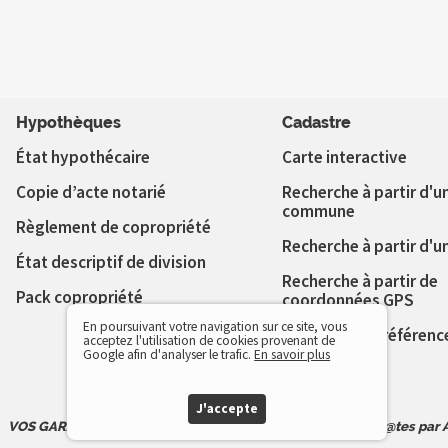
Hypothèques
Cadastre
État hypothécaire
Carte interactive
Copie d’acte notarié
Recherche à partir d'u
commune
Règlement de copropriété
Recherche à partir d'u
État descriptif de division
Recherche à partir de
Pack copropriété
coordonnées GPS
En poursuivant votre navigation sur ce site, vous
Vérifier votre référenc
acceptez l'utilisation de cookies provenant de
cadastrale
Google afin d'analyser le trafic.
En savoir plus
J'accepte
VOS GARANTIES: HYPO Express est un service labélisé télé@tes par