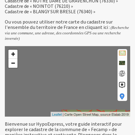
Cadastre de « NOTRE DAME DE GRAVENCHON (76330) »
Cadastre de « NOINTOT (76210) »
Cadastre de « BLANGY SUR BRESLE (76340) »
Ou vous pouvez utiliser notre carte du cadastre sur
l'ensemble du territoire de France en
cliquant ici
:
(Recherche
via une commune, une adresse, des coordonnées GPS ou une recherche
inversée)
+
−
Leaflet
| Carte Open Street Map, source Etalab 2019
Bienvenue sur HypoExpress, votre guide interactif pour
explorer le cadastre de la commune de « Fecamp » de
manière instructive et captivante. Plongeons dans le