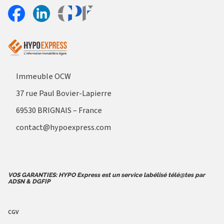
Aller sur le site Profil France
Partager sur Facebook
Partager sur Linkedin
Immeuble OCW
37 rue Paul Bovier-Lapierre
69530 BRIGNAIS – France
contact@hypoexpress.com
VOS GARANTIES: HYPO Express est un service labélisé télé@tes par
ADSN & DGFIP
CGV