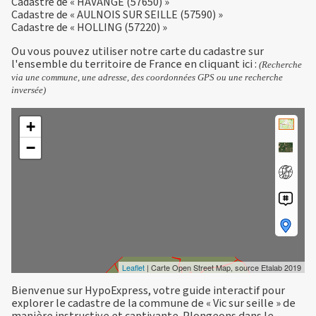
Cadastre de « HAVANGE (57650) »
Cadastre de « AULNOIS SUR SEILLE (57590) »
Cadastre de « HOLLING (57220) »
Ou vous pouvez utiliser notre carte du cadastre sur
l'ensemble du territoire de France en
cliquant ici
:
(Recherche
via une commune, une adresse, des coordonnées GPS ou une recherche
inversée)
+
−
Leaflet
| Carte Open Street Map, source Etalab 2019
Bienvenue sur HypoExpress, votre guide interactif pour
explorer le cadastre de la commune de « Vic sur seille » de
manière instructive et captivante. Plongeons dans le