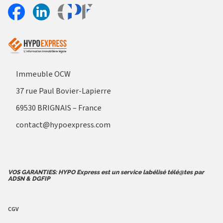
Aller sur le site Profil France
Partager sur Facebook
Partager sur Linkedin
Immeuble OCW
37 rue Paul Bovier-Lapierre
69530 BRIGNAIS – France
contact@hypoexpress.com
VOS GARANTIES: HYPO Express est un service labélisé télé@tes par
ADSN & DGFIP
CGV