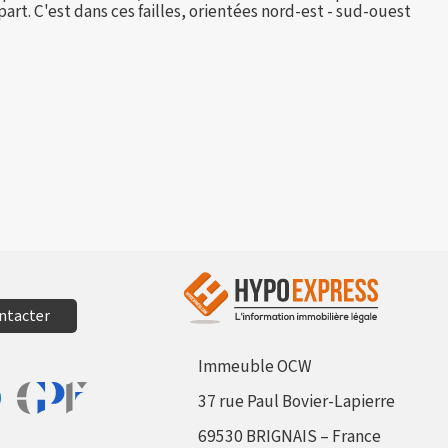
rt. C'est dans ces failles, orientées nord-est - sud-ouest
ntacter
Immeuble OCW
37 rue Paul Bovier-Lapierre
Aller sur le site Profil France
sur Facebook
tager sur Linkedin
69530 BRIGNAIS – France