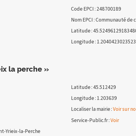
Code EPCI : 248700189
Nom EPCI : Communauté de co
Latitude : 45.5249612918348
Longitude : 1.204042302352
ix la perche »
Latitude : 45.512429
Longitude : 1.203639
Localiser la mairie :
Voir sur no
Service-Public.fr :
Voir
nt-Yrieix-la-Perche