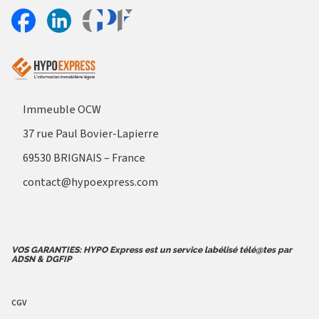
Aller sur le site Profil France
Partager sur Facebook
Partager sur Linkedin
Immeuble OCW
37 rue Paul Bovier-Lapierre
69530 BRIGNAIS – France
contact@hypoexpress.com
VOS GARANTIES: HYPO Express est un service labélisé télé@tes par
ADSN & DGFIP
CGV