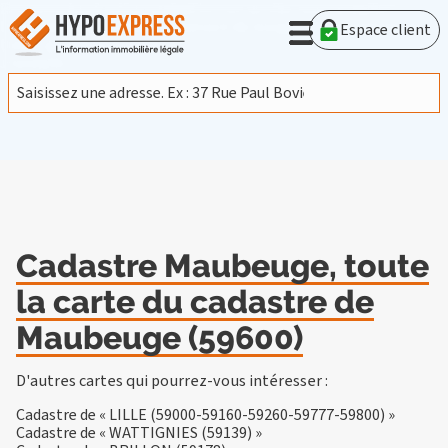
En poursuivant votre navigation sur ce site, vous acceptez
l'utilisation de cookies provenant de Google afin d'analyser le
Espace client
trafic.
En savoir plus
J'accepte
Cadastre Maubeuge, toute
la carte du cadastre de
Maubeuge (59600)
D'autres cartes qui pourrez-vous intéresser :
Cadastre de « LILLE (59000-59160-59260-59777-59800) »
Cadastre de « WATTIGNIES (59139) »