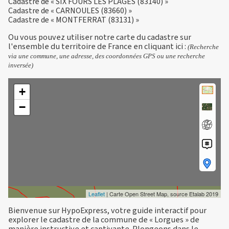
Cadastre de « SIX FOURS LES PLAGES (83140) »
Cadastre de « CARNOULES (83660) »
Cadastre de « MONTFERRAT (83131) »
Ou vous pouvez utiliser notre carte du cadastre sur
l'ensemble du territoire de France en
cliquant ici
:
(Recherche
via une commune, une adresse, des coordonnées GPS ou une recherche
inversée)
+
−
Leaflet
| Carte Open Street Map, source Etalab 2019
Bienvenue sur HypoExpress, votre guide interactif pour
explorer le cadastre de la commune de « Lorgues » de
manière instructive et captivante. Plongeons dans le