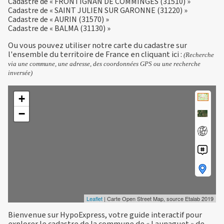
Cadastre de « FRONTIGNAN DE COMMINGES (31510) »
Cadastre de « SAINT JULIEN SUR GARONNE (31220) »
Cadastre de « AURIN (31570) »
Cadastre de « BALMA (31130) »
Ou vous pouvez utiliser notre carte du cadastre sur
l'ensemble du territoire de France en
cliquant ici
:
(Recherche
via une commune, une adresse, des coordonnées GPS ou une recherche
inversée)
+
−
Leaflet
| Carte Open Street Map, source Etalab 2019
Bienvenue sur HypoExpress, votre guide interactif pour
explorer le cadastre de la commune de « Launaguet » de