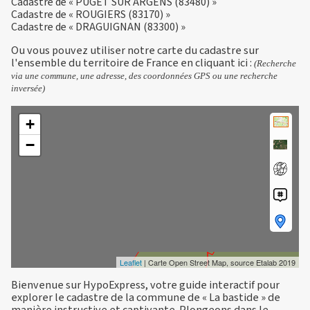
Cadastre de « PUGET SUR ARGENS (83480) »
Cadastre de « ROUGIERS (83170) »
Cadastre de « DRAGUIGNAN (83300) »
Ou vous pouvez utiliser notre carte du cadastre sur
l'ensemble du territoire de France en
cliquant ici
:
(Recherche
via une commune, une adresse, des coordonnées GPS ou une recherche
inversée)
+
−
Leaflet
| Carte Open Street Map, source Etalab 2019
Bienvenue sur HypoExpress, votre guide interactif pour
explorer le cadastre de la commune de « La bastide » de
manière instructive et captivante. Plongeons dans le