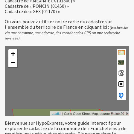
Cadastre de « MEXIMIEUX (01800) »
Cadastre de « PONCIN (01450) »
Cadastre de « GEX (01170) »
Ou vous pouvez utiliser notre carte du cadastre sur
l'ensemble du territoire de France en
cliquant ici
:
(Recherche
via une commune, une adresse, des coordonnées GPS ou une recherche
inversée)
+
−
Leaflet
| Carte Open Street Map, source Etalab 2019
Bienvenue sur HypoExpress, votre guide interactif pour
explorer le cadastre de la commune de « Francheleins » de
manière instructive et captivante. Plongeons dans le