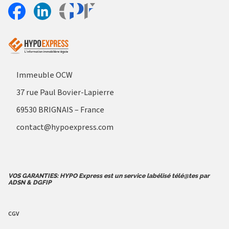
Aller sur le site Profil France
Partager sur Facebook
Partager sur Linkedin
Immeuble OCW
37 rue Paul Bovier-Lapierre
69530 BRIGNAIS – France
contact@hypoexpress.com
VOS GARANTIES: HYPO Express est un service labélisé télé@tes par
ADSN & DGFIP
CGV