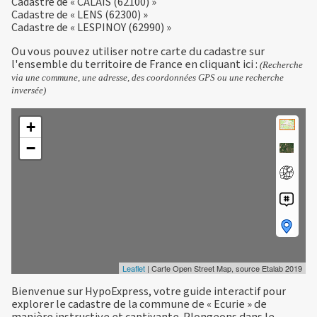
Cadastre de « CALAIS (62100) »
Cadastre de « LENS (62300) »
Cadastre de « LESPINOY (62990) »
Ou vous pouvez utiliser notre carte du cadastre sur
l'ensemble du territoire de France en
cliquant ici
:
(Recherche
via une commune, une adresse, des coordonnées GPS ou une recherche
inversée)
+
−
Leaflet
| Carte Open Street Map, source Etalab 2019
Bienvenue sur HypoExpress, votre guide interactif pour
explorer le cadastre de la commune de « Ecurie » de
manière instructive et captivante. Plongeons dans le