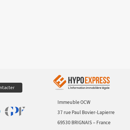
ntacter
Immeuble OCW
37 rue Paul Bovier-Lapierre
Aller sur le site Profil France
sur Facebook
tager sur Linkedin
69530 BRIGNAIS – France