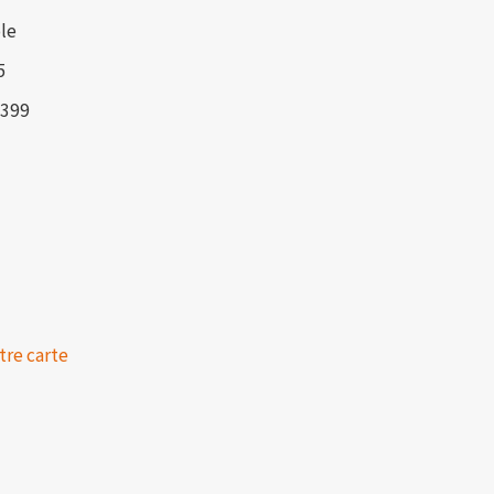
le
5
7399
tre carte