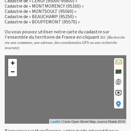
Cadastre de « CERGY (95000-95800) »
Cadastre de « MONTMORENCY (95160) »
Cadastre de « MONTSOULT (95560) »
Cadastre de « BEAUCHAMP (95250) »
Cadastre de « BOUFFEMONT (95570) »
Ou vous pouvez utiliser notre carte du cadastre sur
l'ensemble du territoire de France en
cliquant ici
:
(Recherche
via une commune, une adresse, des coordonnées GPS ou une recherche
inversée)
+
−
Leaflet
| Carte Open Street Map, source Etalab 2019
Bienvenue sur HypoExpress, votre guide interactif pour