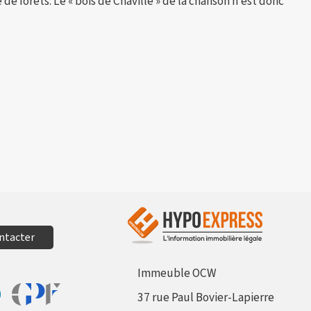
e forêts. Le « bois de Chaville » de la chanson n'est donc
ntacter
Immeuble OCW
37 rue Paul Bovier-Lapierre