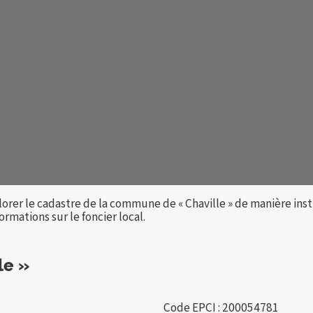
orer le cadastre de la commune de « Chaville » de manière ins
rmations sur le foncier local.
le »
Code EPCI : 200054781