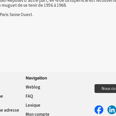
ses-Reposes d'autre part, 44 % de sa superficie est recouverte d
u muguet de se tenir de 1956 à 1968.
aris Seine Ouest.
Navigation
Weblog
Nous co
ne
FAQ
Lexique
ne adresse
Mon compte