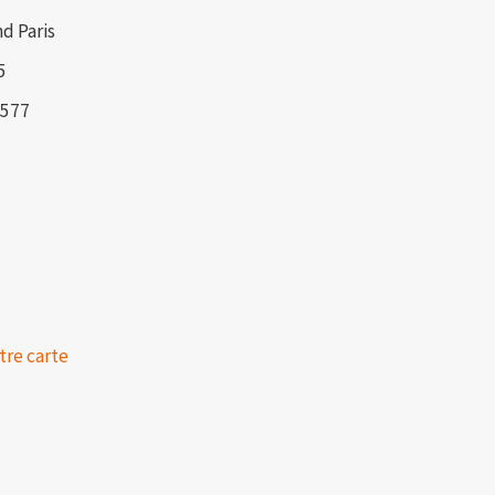
d Paris
5
3577
tre carte