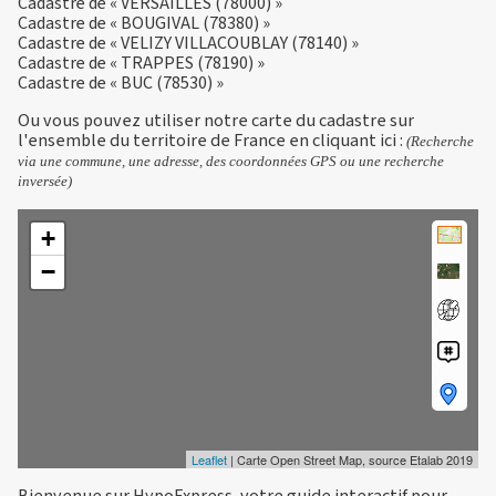
Cadastre de « VERSAILLES (78000) »
Cadastre de « BOUGIVAL (78380) »
Cadastre de « VELIZY VILLACOUBLAY (78140) »
Cadastre de « TRAPPES (78190) »
Cadastre de « BUC (78530) »
Ou vous pouvez utiliser notre carte du cadastre sur
l'ensemble du territoire de France en
cliquant ici
:
(Recherche
via une commune, une adresse, des coordonnées GPS ou une recherche
inversée)
+
−
Leaflet
| Carte Open Street Map, source Etalab 2019
Bienvenue sur HypoExpress, votre guide interactif pour