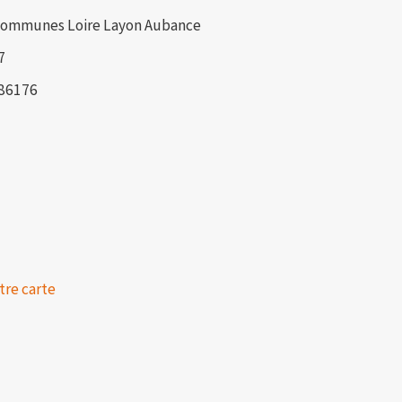
communes Loire Layon Aubance
7
286176
tre carte