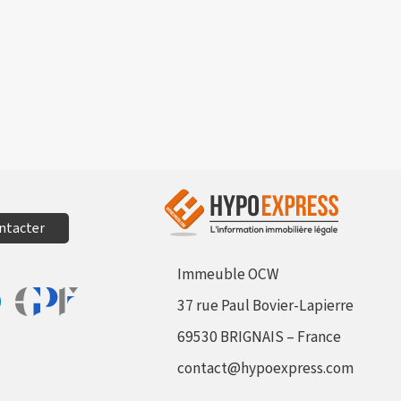
ntacter
Immeuble OCW
37 rue Paul Bovier-Lapierre
Aller sur le site Profil France
sur Facebook
tager sur Linkedin
69530 BRIGNAIS – France
contact@hypoexpress.com