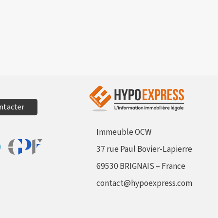
ntacter
Immeuble OCW
37 rue Paul Bovier-Lapierre
Aller sur le site Profil France
sur Facebook
tager sur Linkedin
69530 BRIGNAIS – France
contact@hypoexpress.com