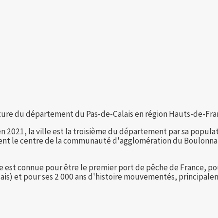
re du département du Pas-de-Calais en région Hauts-de-Franc
2021, la ville est la troisième du département par sa populatio
ent le centre de la communauté d'agglomération du Boulonnai
lle est connue pour être le premier port de pêche de France, pou
Calais) et pour ses 2 000 ans d'histoire mouvementés, principa