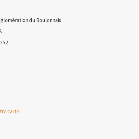
glomération du Boulonnais
8
7252
tre carte