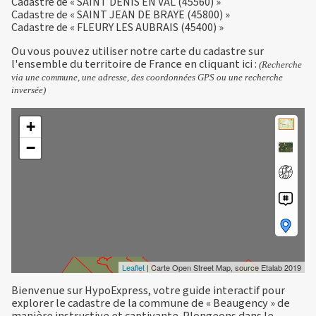
Cadastre de « SAINT DENIS EN VAL (45560) »
Cadastre de « SAINT JEAN DE BRAYE (45800) »
Cadastre de « FLEURY LES AUBRAIS (45400) »
Ou vous pouvez utiliser notre carte du cadastre sur
l'ensemble du territoire de France en
cliquant ici
:
(Recherche
via une commune, une adresse, des coordonnées GPS ou une recherche
inversée)
+
−
Leaflet
| Carte Open Street Map, source Etalab 2019
Bienvenue sur HypoExpress, votre guide interactif pour
explorer le cadastre de la commune de « Beaugency » de
manière instructive et captivante. Plongeons dans le