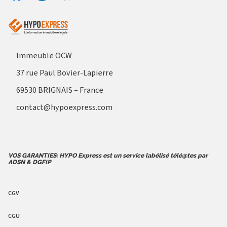
Aller sur le site Profil France
Partager sur Facebook
Partager sur Linkedin
Immeuble OCW
37 rue Paul Bovier-Lapierre
69530 BRIGNAIS – France
contact@hypoexpress.com
VOS GARANTIES: HYPO Express est un service labélisé télé@tes par
ADSN & DGFIP
CGV
CGU