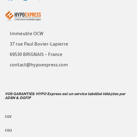
Aller sur le site Profil France
Partager sur Facebook
Partager sur Linkedin
Immeuble OCW
37 rue Paul Bovier-Lapierre
69530 BRIGNAIS – France
contact@hypoexpress.com
VOS GARANTIES: HYPO Express est un service labélisé télé@tes par
ADSN & DGFIP
CGV
CGU