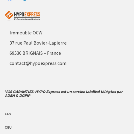
Aller sur le site Profil France
Partager sur Facebook
Partager sur Linkedin
Immeuble OCW
37 rue Paul Bovier-Lapierre
69530 BRIGNAIS – France
contact@hypoexpress.com
VOS GARANTIES: HYPO Express est un service labélisé télé@tes par
ADSN & DGFIP
CGV
CGU